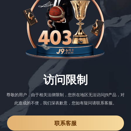
访问限制
尊敬的用户，由于相关法律限制，您所在地区无法访问J9产品，对
此造成的不便，我们深表歉意，您如有疑问请联系客服。
联系客服